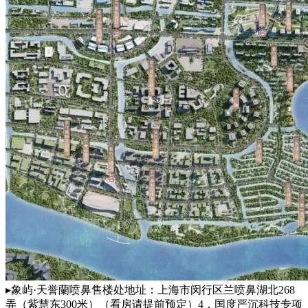
▸象屿·天誉蘭喷鼻售楼处地址：上海市闵行区兰喷鼻湖北268
弄（紫慧东300米）（看房请提前预定）4．国度严沉科技专项