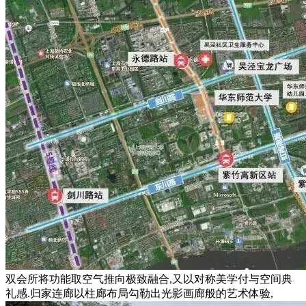
双会所将功能取空气推向极致融合,又以对称美学付与空间典
礼感.归家连廊以柱廊布局勾勒出光影画廊般的艺术体验,