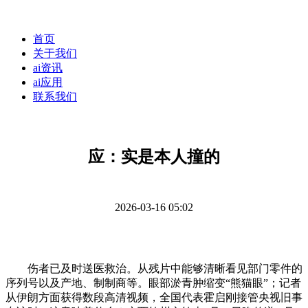
首页
关于我们
ai资讯
ai应用
联系我们
应：实是本人撞的
2026-03-16 05:02
伤者已及时送医救治。从残片中能够清晰看见部门零件的
序列号以及产地、制制商等。眼部淤青肿缩变“熊猫眼”；记者
从伊朗方面获得数段高清视频，全国代表霍启刚接管央视旧事