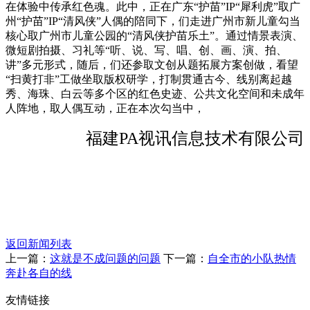
在体验中传承红色魂。此中，正在广东“护苗”IP“犀利虎”取广
州“护苗”IP“清风侠”人偶的陪同下，们走进广州市新儿童勾当
核心取广州市儿童公园的“清风侠护苗乐土”。通过情景表演、
微短剧拍摄、习礼等“听、说、写、唱、创、画、演、拍、
讲”多元形式，随后，们还参取文创从题拓展方案创做，看望
“扫黄打非”工做坐取版权研学，打制贯通古今、线别离起越
秀、海珠、白云等多个区的红色史迹、公共文化空间和未成年
人阵地，取人偶互动，正在本次勾当中，
福建PA视讯信息技术有限公司
返回新闻列表
上一篇：
这就是不成问题的问题
下一篇：
自全市的小队热情
奔赴各自的线
友情链接