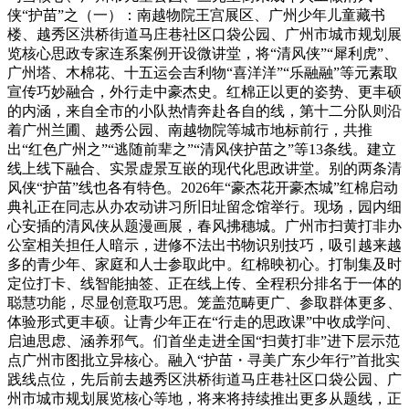
侠“护苗”之（一）：南越物院王宫展区、广州少年儿童藏书
楼、越秀区洪桥街道马庄巷社区口袋公园、广州市城市规划展
览核心思政专家连系案例开设微讲堂，将“清风侠”“犀利虎”、
广州塔、木棉花、十五运会吉利物“喜洋洋”“乐融融”等元素取
宣传巧妙融合，外行走中豪杰史。红棉正以更的姿势、更丰硕
的内涵，来自全市的小队热情奔赴各自的线，第十二分队则沿
着广州兰圃、越秀公园、南越物院等城市地标前行，共推
出“红色广州之”“逃随前辈之”“清风侠护苗之”等13条线。建立
线上线下融合、实景虚景互嵌的现代化思政讲堂。别的两条清
风侠“护苗”线也各有特色。2026年“豪杰花开豪杰城”红棉启动
典礼正在同志从办农动讲习所旧址留念馆举行。现场，园内细
心安插的清风侠从题漫画展，春风拂穗城。广州市扫黄打非办
公室相关担任人暗示，进修不法出书物识别技巧，吸引越来越
多的青少年、家庭和人士参取此中。红棉映初心。打制集及时
定位打卡、线智能抽签、正在线上传、全程积分排名于一体的
聪慧功能，尽显创意取巧思。笼盖范畴更广、参取群体更多、
体验形式更丰硕。让青少年正在“行走的思政课”中收成学问、
启迪思虑、涵养邪气。们首坐走进全国“扫黄打非”进下层示范
点广州市图批立异核心。融入“护苗・寻美广东少年行”首批实
践线点位，先后前去越秀区洪桥街道马庄巷社区口袋公园、广
州市城市规划展览核心等地，将来将持续推出更多从题线，正