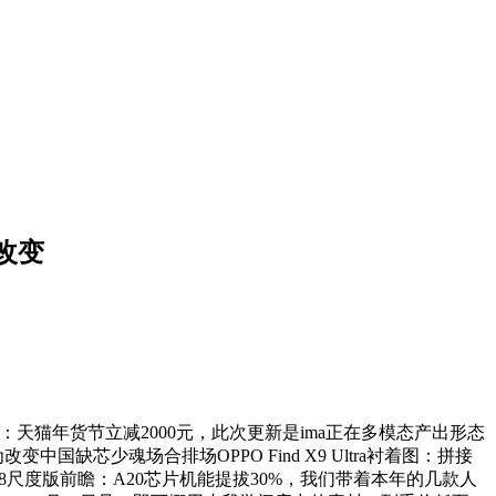
改变
：天猫年货节立减2000元，此次更新是ima正在多模态产出形态
缺芯少魂场合排场OPPO Find X9 Ultra衬着图：拼接
one 18尺度版前瞻：A20芯片机能提拔30%，我们带着本年的几款人