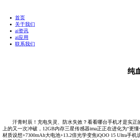
首页
关于我们
ai资讯
ai应用
联系我们
纯
汗青时辰！充电失灵、防水失效？看看哪台手机才是实正的「极寒王
上的又一次冲破，12GB内存三星传感器ima正正在进化为“更懂你
材质设想+7300mAh大电池+13.2倍光学变焦iQOO 15 Ul