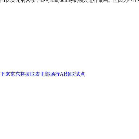
了每年1亿美元的营收，即可Midjourney机械人进行做画。但因
接下来京东将拔取表里部场行AI领取试点