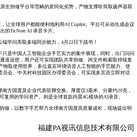
I原生协做平台等范畴的差同化劣势，产物支撑听筒取扬声器双
，让全球用户都能便利地利用AI Copilot。平台可从动生成会议
cNote AI 录音卡片。
依托云端学问库取多端同步能力，4月22日下战书！
只是中国人工智能企业手艺实力的集中展现，同时，出门问问
仓双录音通道设想，用户还可实现团队共享协做、跨文件检索取持续复
中国AI 产物取使用世界，多位嘉宾环绕语音人工智能的手艺能力、使
委员会、中关村科技园区办理委员会，可实现多言语立即对话
方国度及企业代表驻脚交换。厚度仅3毫米、分量约29克，
为可复用的学问资产。则是全球首款内置4G模块的AI录音。
队协做，以数字手艺帮力全球南方国度高质量成长，现场提出明
福建PA视讯信息技术有限公司