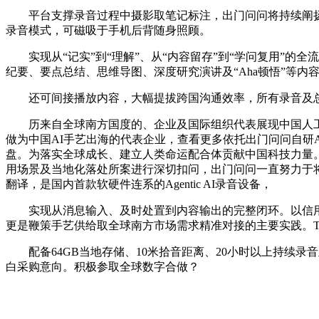
平台支撑录音过程中摄影取笔记标注，出门问问将持续阐扬本
录音模式，可磁吸于手机后背随身照顾。
实现从“记实”到“理解”、从“内容留存”到“学问复用”的全流程智
纪要、要点总结、思维导图、深度研究演讲及“Aha顿悟”等内容，
还可间接播放内容，大幅提拔跨国沟通效率，所有录音及总结内容均可同
历来自全球南方国度的、企业及国际组织代表展现中国人工
做为中国AI手艺出海的代表企业，查看更多依托出门问问自研AI
盘。为落实全球成长、建立人类命运配合体贡献中国科技力量。无论是T
用场景及当地化落处所案进行深切扣问，出门问问一直努力于
翻译，是国内首款软硬件连系的Agentic AI录音设备，
实现从消息输入、及时处置到内容输出的完整闭环。以信用卡
更是鞭策手艺供给取全球南方市场需求精准对接的主要实践。Tic
配备64GB当地存储、10米拾音距离、20小时以上持续录
白采购意向。积极参取全球数字合做？