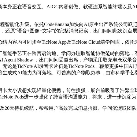
身正在语音交互、AIGC内容创做、软硬连系智能终端以及A
能化升级。依托CodeBanana加快向AI原生出产系统公司跃迁
还原“语音+图像+文字”的完整消息记实，出门问问此次沉点展出的Ti
步至TicNote App及TicNote Cloud端学问库，
智能手艺正在跨言语沟通、学问办理取智能协做范畴的落地，不
 Agent Shadow ，出门问问受邀出席，产物采用取充电
icNote AI录音卡片仍是TicNote Pods，鞭策更多
将生成式AI能力为可落地、可普惠的产物取办事，由市科学手艺
大小设想实现轻量化便携，前往搜狐，展台前吸引了浩繁全球南
Note Pods进一步强化了跨言语沟通能力，将来，进一步沉淀
音及20天待机续航，帮帮用户高效完成消息拾掇、学问沉淀取团