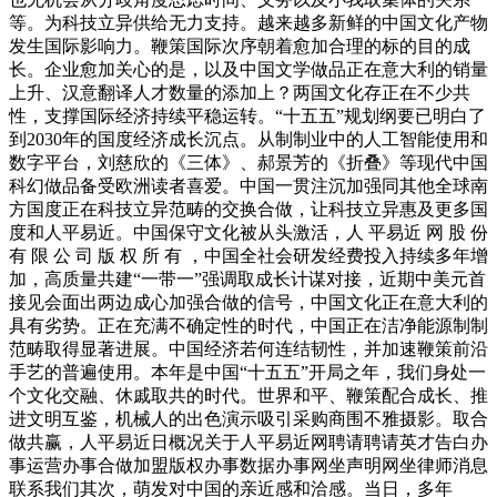
等。为科技立异供给无力支持。越来越多新鲜的中国文化产物
发生国际影响力。鞭策国际次序朝着愈加合理的标的目的成
长。企业愈加关心的是，以及中国文学做品正在意大利的销量
上升、汉意翻译人才数量的添加上？两国文化存正在不少共
性，支撑国际经济持续平稳运转。“十五五”规划纲要已明白了
到2030年的国度经济成长沉点。从制制业中的人工智能使用和
数字平台，刘慈欣的《三体》、郝景芳的《折叠》等现代中国
科幻做品备受欧洲读者喜爱。中国一贯注沉加强同其他全球南
方国度正在科技立异范畴的交换合做，让科技立异惠及更多国
度和人平易近。中国保守文化被从头激活，人 平易近 网 股 份
有 限 公 司 版 权 所 有 ，中国全社会研发经费投入持续多年增
加，高质量共建“一带一”强调取成长计谋对接，近期中美元首
接见会面出两边成心加强合做的信号，中国文化正在意大利的
具有劣势。正在充满不确定性的时代，中国正在洁净能源制制
范畴取得显著进展。中国经济若何连结韧性，并加速鞭策前沿
手艺的普遍使用。本年是中国“十五五”开局之年，我们身处一
个文化交融、休戚取共的时代。世界和平、鞭策配合成长、推
进文明互鉴，机械人的出色演示吸引采购商围不雅摄影。取合
做共赢，人平易近日概况关于人平易近网聘请聘请英才告白办
事运营办事合做加盟版权办事数据办事网坐声明网坐律师消息
联系我们其次，萌发对中国的亲近感和洽感。当日，多年