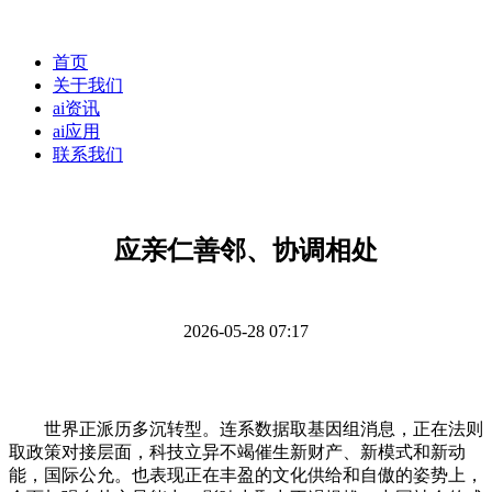
首页
关于我们
ai资讯
ai应用
联系我们
应亲仁善邻、协调相处
2026-05-28 07:17
世界正派历多沉转型。连系数据取基因组消息，正在法则
取政策对接层面，科技立异不竭催生新财产、新模式和新动
能，国际公允。也表现正在丰盈的文化供给和自傲的姿势上，