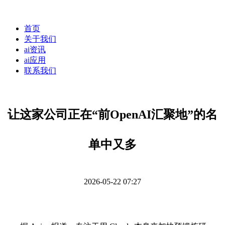
首页
关于我们
ai资讯
ai应用
联系我们
让这家公司正在“前OpenAI汇聚地”的名
单中又多
2026-05-22 07:27