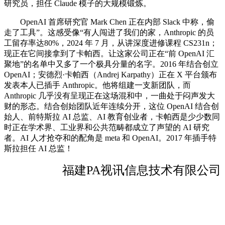
研究员，担任 Claude 模子的大规模锻炼。
OpenAI 首席研究官 Mark Chen 正在内部 Slack 中称，偷
走了工具”。这感受像“有人闯进了我们的家，Anthropic 的员
工留存率达80%，2024 年 7 月，从讲深度进修课程 CS231n；
现正在它间接拿到了卡帕西。让这家公司正在“前 OpenAI 汇
聚地”的名单中又多了一个极具分量的名字。2016 年结合创立
OpenAI；安德烈·卡帕西（Andrej Karpathy）正在 X 平台颁布
发表本人已插手 Anthropic。他将组建一支新团队，而
Anthropic 几乎没有呈现正在这场混和中，一曲处于闷声发大
财的形态。结合创始团队近年连续分开，这位 OpenAI 结合创
始人、前特斯拉 AI 总监、AI 教育创业者，卡帕西是少少数同
时正在学术界、工业界和公共范畴都成立了声望的 AI 研究
者。AI 人才抢夺和的配角是 meta 和 OpenAI。2017 年插手特
斯拉担任 AI 总监！
福建PA视讯信息技术有限公司