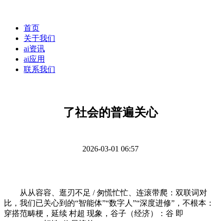
首页
关于我们
ai资讯
ai应用
联系我们
了社会的普遍关心
2026-03-01 06:57
从从容容、逛刃不足 / 匆慌忙忙、连滚带爬：双联词对
比，我们已关心到的“智能体”“数字人”“深度进修”，不根本：
穿搭范畴梗，延续 村超 现象，谷子（经济）：谷 即