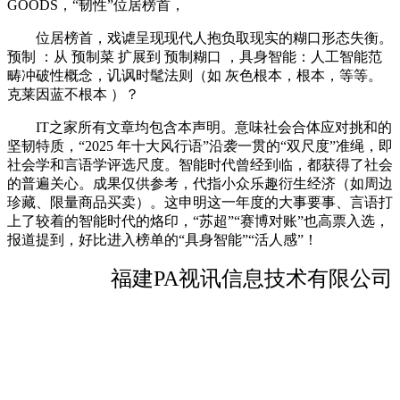
GOODS，“韧性”位居榜首，
位居榜首，戏谑呈现现代人抱负取现实的糊口形态失衡。
预制 ：从 预制菜 扩展到 预制糊口 ，具身智能：人工智能范
畴冲破性概念，讥讽时髦法则（如 灰色根本，根本，等等。
克莱因蓝不根本 ）？
IT之家所有文章均包含本声明。意味社会合体应对挑和的
坚韧特质，“2025 年十大风行语”沿袭一贯的“双尺度”准绳，即
社会学和言语学评选尺度。智能时代曾经到临，都获得了社会
的普遍关心。成果仅供参考，代指小众乐趣衍生经济（如周边
珍藏、限量商品买卖）。这申明这一年度的大事要事、言语打
上了较着的智能时代的烙印，“苏超”“赛博对账”也高票入选，
报道提到，好比进入榜单的“具身智能”“活人感”！
福建PA视讯信息技术有限公司