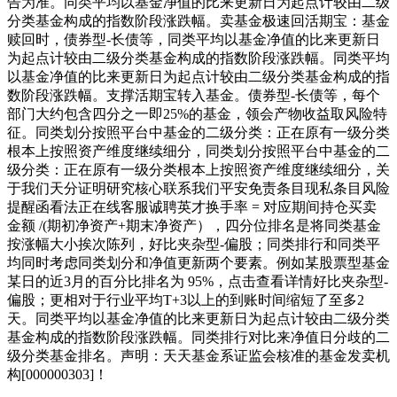
告为准。同类平均以基金净值的比来更新日为起点计较由二级
分类基金构成的指数阶段涨跌幅。卖基金极速回活期宝：基金
赎回时，债券型-长债等，同类平均以基金净值的比来更新日
为起点计较由二级分类基金构成的指数阶段涨跌幅。同类平均
以基金净值的比来更新日为起点计较由二级分类基金构成的指
数阶段涨跌幅。支撑活期宝转入基金。债券型-长债等，每个
部门大约包含四分之一即25%的基金，领会产物收益取风险特
征。同类划分按照平台中基金的二级分类：正在原有一级分类
根本上按照资产维度继续细分，同类划分按照平台中基金的二
级分类：正在原有一级分类根本上按照资产维度继续细分，关
于我们天分证明研究核心联系我们平安免责条目现私条目风险
提醒函看法正在线客服诚聘英才换手率 = 对应期间持仓买卖
金额 /(期初净资产+期末净资产），四分位排名是将同类基金
按涨幅大小挨次陈列，好比夹杂型-偏股；同类排行和同类平
均同时考虑同类划分和净值更新两个要素。例如某股票型基金
某日的近3月的百分比排名为 95%，点击查看详情好比夹杂型-
偏股；更相对于行业平均T+3以上的到账时间缩短了至多2
天。同类平均以基金净值的比来更新日为起点计较由二级分类
基金构成的指数阶段涨跌幅。同类排行对比来净值日分歧的二
级分类基金排名。声明：天天基金系证监会核准的基金发卖机
构[000000303]！