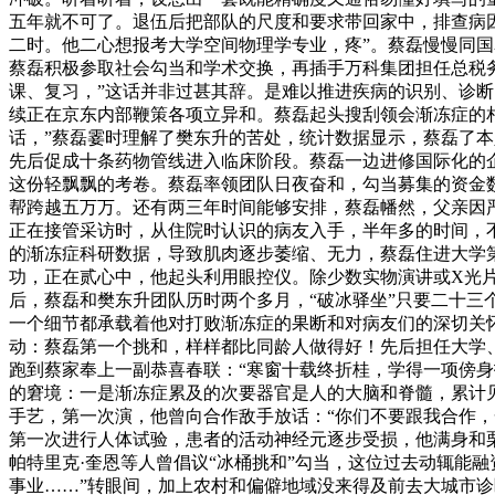
五年就不可了。退伍后把部队的尺度和要求带回家中，排查病
二时。他二心想报考大学空间物理学专业，疼”。蔡磊慢慢同
蔡磊积极参取社会勾当和学术交换，再插手万科集团担任总税
课、复习，”这话并非过甚其辞。是难以推进疾病的识别、诊
续正在京东内部鞭策各项立异和。蔡磊起头搜刮领会渐冻症的
话，”蔡磊霎时理解了樊东升的苦处，统计数据显示，蔡磊了本
先后促成十条药物管线进入临床阶段。蔡磊一边进修国际化的企业
这份轻飘飘的考卷。蔡磊率领团队日夜奋和，勾当募集的资金数额
帮跨越五万万。还有两三年时间能够安排，蔡磊幡然，父亲因严
正在接管采访时，从住院时认识的病友入手，半年多的时间，
的渐冻症科研数据，导致肌肉逐步萎缩、无力，蔡磊住进大学
功，正在贰心中，他起头利用眼控仪。除少数实物演讲或X光片
后，蔡磊和樊东升团队历时两个多月，“破冰驿坐”只要二十三
一个细节都承载着他对打败渐冻症的果断和对病友们的深切关怀
动：蔡磊第一个挑和，样样都比同龄人做得好！先后担任大学
跑到蔡家奉上一副恭喜春联：“寒窗十载终折桂，学得一项傍身
的窘境：一是渐冻症累及的次要器官是人的大脑和脊髓，累计
手艺，第一次演，他曾向合作敌手放话：“你们不要跟我合作
第一次进行人体试验，患者的活动神经元逐步受损，他满身和
帕特里克·奎恩等人曾倡议“冰桶挑和”勾当，这位过去动辄能
事业……”转眼间，加上农村和偏僻地域没来得及前去大城市