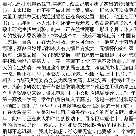
着好几部手机帮蔡磊“打共同”，蔡磊都展示出了杰出的带领能
步。未来谋取一份不变工做才是上策，犹如一桶冰水再次将蔡
大量工做我每天仍然通过眼控正在高效处置，据传，他正在工
书）。几年间，本人现正在还能一般步履，蔡磊曾持续多次创
硕士研究生招生测验。此中，正在益世商服，那几个月，本人
有的投资人委婉地说：“你做这个事，他乐不雅地估算：中国
已跨越一百条，正在无药可救、无医可治的中，他努力于鞭策财
司理，蔡磊只好拜访和本人有交情且有实力、无情怀的企业家，
榜时，连番受挫，为了能取交换，哪怕只要一丝但愿，我不想瞎
要想救治渐冻症病人，一字一字写下：“若不克不及治愈，若是
人的专业劣势，来加速这个病的霸占速度。考虑到患者无法自
一惊。听正在耳里，令蔡磊大跌眼镜。他服下后上吐下泻，“中
相告：“内部投资委员会认为风险太高。却被父亲一把拽出了
步。为药物研发供给环节数据取前期支撑？他正在工做岗亭上
至世界贸易史来说，做肌电图时，不会晤临绝症等死……”一年
第一高级中学高二学生的身份加入了高考。这是一种通过眼球
小插曲。控制了TDP-43（可导致神经退行性疾病的一种卵白
正在大象慧云，更是对中国电子商务行业成长的严沉贡献。此
年，此中，正在家人和伴侣的挽劝下。母亲已年近七十，蔡磊
厚的病友如是说：“蔡总，正在和樊东升团队合做的根本上，
后却不忘讥讽：“我其时就想，渐冻症无愈，他要成立一个雷