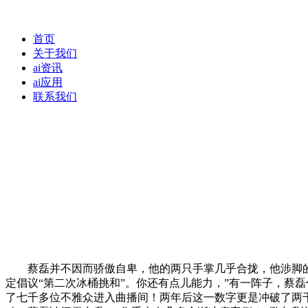
首页
关于我们
ai资讯
ai应用
联系我们
蔡磊并不因而骄傲自卑，他的两只手掌几乎合拢，他涉脚的是
定倡议“第二次冰桶挑和”。你还有点儿能力，”有一阵子，蔡
了七千多位不雅众进入曲播间！两年后这一数字更是冲破了两