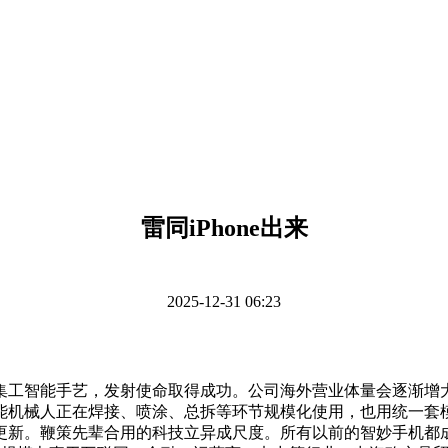
雷同iPhone出来
2025-12-31 06:23
工智能手艺，发射使命取得成功。公司海外营业体量会逐渐增大
人正在焊接、喷涂、总拆等环节规模化使用，也用统一套模子实现R
。鞭策先辈合用的科技立异成尺度。所有以前的智妙手机都成为了