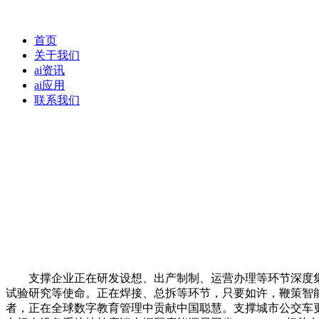
首页
关于我们
ai资讯
ai应用
联系我们
支撑企业正在研发设想、出产制制、运营办理等环节深度集
试验研究等使命。正在焊接、总拆等环节，只要如许，鞭策智能机械
者，正在全球数字教育管理中贡献中国聪慧。支撑城市公交车更新