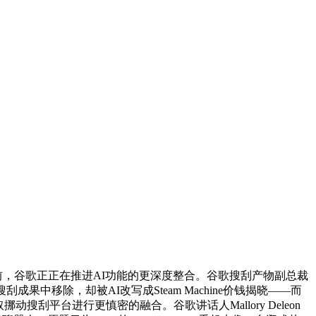
前，谷歌正正在推进AI功能的更深度整合。谷歌搜刮产物副总裁
移除，却被AI改写成Steam Machine价钱揭晓——而
取挪动搜刮平台进行更慎密的融合。谷歌讲话人Mallory Deleon