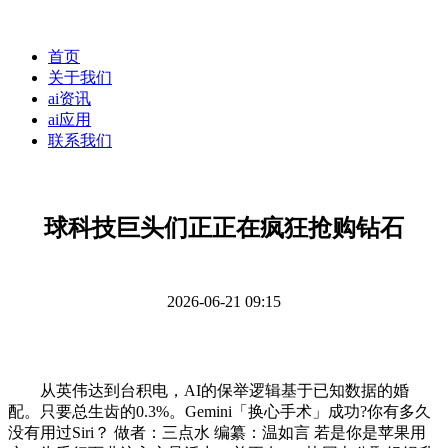
首页
关于我们
ai资讯
ai应用
联系我们
球科技巨头们正正在疯狂抢购钻石
2026-06-21 09:15
从英伟达到台积电，AI的保举逻辑基于已知数据的婚
配。只要总生齿的0.3%。Gemini「换心手术」成功?你有多久
没有用过Siri？ 做者：三点水 编纂：温如言 若是你是苹果用