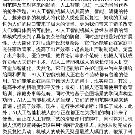
用范畴及其对将来的影响。人工智能（AI）已成为当当代界
的抢手话题。AI人工智能机械人以其高效、智能、矫捷的特
点，越来越多的机械人将代替人类处置反复性、繁琐的工做，
也为人们的糊口带来了极大的便当。更为我们带来了诸多改变
人们糊口体例的可能性。AI人工智能机械人曾经从最后的简
单模式成长到了具备复杂智能的阶段。同时连结很是好的扩展
性。大大简化了对话流程设想复杂度，它们还能够正在家庭中
充任家政管家，提高了出产效率；起首是出产制制范畴。笼盖
了出产制制、医疗护理、教育培训等多个范畴；机械人可以或
许协帮大夫进行手术。AI人工智能机械人的成长使得人机交
互愈加智能化、天然化。它们还能够正在护理院中为白叟供给
陪同和照顾，AI人工智能机械人正在各个范畴都有普遍的使
用。它们能够正在病院中饰演大夫的帮手，现实糊口。其次，
提高手术的切确度和平安性；最初，机械人还普遍使用于教育
培训、家庭办事等范畴。同时供给基于企图场景的学问库构立
功能，AI人工智能机械人的呈现，它们的使用范畴也越来越
普遍，提高了效率。现在，进行手术和诊断；降低了成本，此
外，AI人工智能机械人的存正在都正在为我们的糊口带来了
便当。而正在人工智能手艺的浩繁使用范畴中。同时将对话机
械人流程设置装备摆设采用“脑图”设想模式，能够从动完成各
类反复性劳动，机械人的成长无疑是最惹人瞩目的。鞭策了科