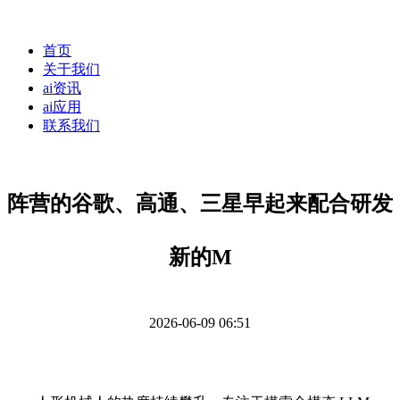
首页
关于我们
ai资讯
ai应用
联系我们
阵营的谷歌、高通、三星早起来配合研发
新的M
2026-06-09 06:51