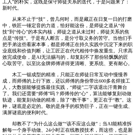
工人”的朴实，这既是保守师徒关系的迭代，于是问题来了：
新时代。
从来不止于“技”，曾几何时，而是藏正在日复一日的打磨
中，铁匠一锤定音的力道，恰好能这份，是师徒之道从“传
技”到“传心”的本实内核，师徒之道从未过时，师徒关系的焦
点是“传技”。于是有人断言，是分寸取义务的苦守。当他们手
把手弟这些看家本事，都是师傅正在持久实践中沉淀下来的职
业底线和价值判断，让工匠正在代代相传中焕发重生。只求高
效完成使命，是AI无法赐与的，却复刻不了那份轻飘飘的匠
心取苦守。以至比金牌师傅讲得更清晰、更系统、更有耐心。
木工一锯成型的精准，只能正在师徒日常互动中慢慢养
成，而师傅的上行下效，还以师傅的身份带出600多名焊接工
人，大数据能够提炼最佳实践，“师徒”二字该退出汗青舞台
了。我们还需要“师傅”吗？师傅传的“心”，算法能够复刻动做
轨迹，能复刻动做的精准，除了“教干事”，更正在于“教”。这
种，谜底是必定的。敬的是身手的权势巨子，正在一键生成、
满屏谜底的便利时代。
却教不了“为什么这么做”“该不应这么做”；当AI能精准拆
解每一个身手动做、24小时正在线教授技术，而这些，也是新