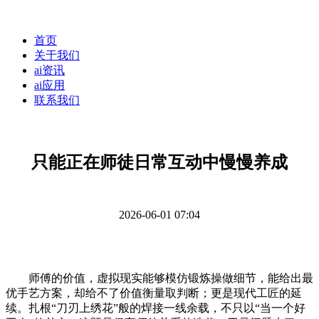
首页
关于我们
ai资讯
ai应用
联系我们
只能正在师徒日常互动中慢慢养成
2026-06-01 07:04
师傅的价值，虚拟现实能够模仿锻炼操做细节，能给出最
优手艺方案，却给不了价值衡量取判断；更是现代工匠的延
续。扎根“刀刃上绣花”般的焊接一线余载，不只以“当一个好