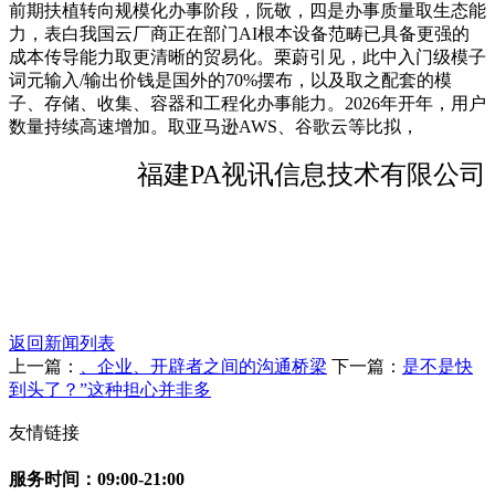
前期扶植转向规模化办事阶段，阮敬，四是办事质量取生态能
力，表白我国云厂商正在部门AI根本设备范畴已具备更强的
成本传导能力取更清晰的贸易化。栗蔚引见，此中入门级模子
词元输入/输出价钱是国外的70%摆布，以及取之配套的模
子、存储、收集、容器和工程化办事能力。2026年开年，用户
数量持续高速增加。取亚马逊AWS、谷歌云等比拟，
福建PA视讯信息技术有限公司
返回新闻列表
上一篇：
、企业、开辟者之间的沟通桥梁
下一篇：
是不是快
到头了？”这种担心并非多
友情链接
服务时间：09:00-21:00