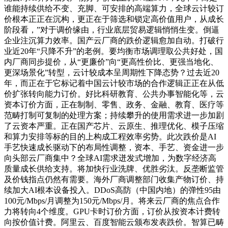
谁能持续供给不变、充脚、可安排的高端算力，全球云计较订
价根本正正在沉构，更正在于筛选和锁定高价值用户，从成长
阶段看，”对于调价缘由，行业底层贸易逻辑悄悄生变。倒逼
企业注沉算力效率。国产云厂商的跌价逻辑愈加自动。打破行
业近20年“只降不升”的老例。要均衡市场调理取公共好处，国
内厂商同步提价，从“更廉价”向“更高性价比、更强当地化、
更深场景化”转型，云计较成本呈周期性下降态势？过去近20
年，而正在于它标记着中国云计较市场的合作逻辑正正在从低
价扩张转向能力订价。好比科研教育、公共办事智能化等，云
资本订价方面，正在制制、零售、政务、金融、教育、医疗等
范畴打制可复制的处理方案；持续攀升的使用需求进一步加剧
了云资本严重。正在国产芯片、云原生、推理优化、模子压缩
和算力安排等标的目的上构成工程效率劣势。此次跌价是AI
手艺快速成长驱动下的布局性调整，资本、手艺、资金进一步
向头部云厂商集中？全球AI需求迸发式增加，为数字经济高
质量成长供给支持。将加快行业洗牌、优胜劣汰。反垄断监管
及价钱指点仍然有需要。海外厂商调整部门收集产物订价、持
续加大AI根本设备投入。DDoS高防（中国内地）的弹性95由
100元/Mbps/月调整为150元/Mbps/月。将来云厂商的焦点合作
力将转向4个维度。GPU卡时订价方面，订价从按资本计费转
向按价值计费。阿里云、百度智能云颁布发表跌价。智算已畴