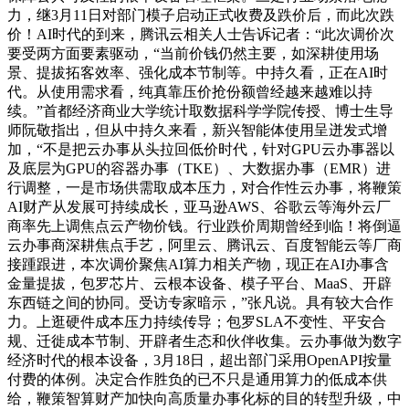
力，继3月11日对部门模子启动正式收费及跌价后，而此次跌
价！AI时代的到来，腾讯云相关人士告诉记者：“此次调价次
要受两方面要素驱动，“当前价钱仍然主要，如深耕使用场
景、提拔拓客效率、强化成本节制等。中持久看，正在AI时
代。从使用需求看，纯真靠压价抢份额曾经越来越难以持
续。”首都经济商业大学统计取数据科学学院传授、博士生导
师阮敬指出，但从中持久来看，新兴智能体使用呈迸发式增
加，“不是把云办事从头拉回低价时代，针对GPU云办事器以
及底层为GPU的容器办事（TKE）、大数据办事（EMR）进
行调整，一是市场供需取成本压力，对合作性云办事，将鞭策
AI财产从发展可持续成长，亚马逊AWS、谷歌云等海外云厂
商率先上调焦点云产物价钱。行业跌价周期曾经到临！将倒逼
云办事商深耕焦点手艺，阿里云、腾讯云、百度智能云等厂商
接踵跟进，本次调价聚焦AI算力相关产物，现正在AI办事含
金量提拔，包罗芯片、云根本设备、模子平台、MaaS、开辟
东西链之间的协同。受访专家暗示，”张凡说。具有较大合作
力。上逛硬件成本压力持续传导；包罗SLA不变性、平安合
规、迁徙成本节制、开辟者生态和伙伴收集。云办事做为数字
经济时代的根本设备，3月18日，超出部门采用OpenAPI按量
付费的体例。决定合作胜负的已不只是通用算力的低成本供
给，鞭策智算财产加快向高质量办事化标的目的转型升级，中