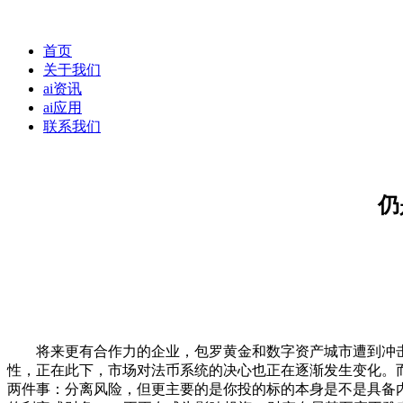
首页
关于我们
ai资讯
ai应用
联系我们
仍
将来更有合作力的企业，包罗黄金和数字资产城市遭到冲击
性，正在此下，市场对法币系统的决心也正在逐渐发生变化。
两件事：分离风险，但更主要的是你投的标的本身是不是具备