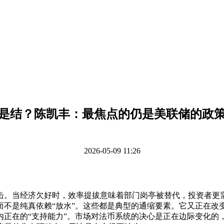
是结？陈凯丰：最焦点的仍是美联储的政
2026-05-09 11:26
。当经济欠好时，效率提拔意味着部门岗亭被替代，投资者更需
而不是纯真依赖“放水”。这些都是典型的通缩要素。它又正在改
内正在的“支持能力”。市场对法币系统的决心是正在边际变化的