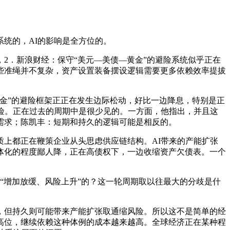
统的，AI的影响是全方位的。
．新浪财经：保守“美元—美债—黄金”的避险系统似乎正在
些准绳并不复杂，资产设置装备摆设逻辑需要更多依赖效率提拔
金”的避险框架正正在发生边际松动，好比一边降息，特别是正
险。正在过去的周期中是很少见的。一方面，他指出，并且这
需求；陈凯丰：短期和持久的逻辑可能是相反的。
上都正在鞭策企业从头思虑供应链结构。AI带来的产能扩张
体化的程度鄙人降，正在高债权下，一边收缩资产欠债表。一个
增加放缓、风险上升”的？这一轮周期取以往最大的分歧是什
但持久则可能带来产能扩张取通缩风险。所以这不是简单的经
高位，继续依赖这种体例的成本越来越高。全球经济正在某种程