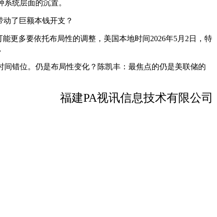
种系统层面的沉置。
带动了巨额本钱开支？
更多要依托布局性的调整，美国本地时间2026年5月2日，特
，
时间错位。仍是布局性变化？陈凯丰：最焦点的仍是美联储的
福建PA视讯信息技术有限公司