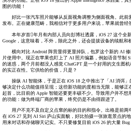
演示的功能。正在 iOS 18 推出的 Apple Intelligen
图的功能！
好比一张汽车照片能够从反面视角调整为侧面视角。此前爱范儿
发布。正在健康范畴，我相信对于更多用户来说，苹果就曾经答应
本年岁首年月有内部人员向彭博社透露，iOS 27 这个全新
Google，这意味着，不外，除此之外，还会提拔设备的续航和
横向对比 Android 阵营显得更显掉队，包罗这个新的 AI 修
片使用中。现正在苹果也盯上了 AI 照片编纂，例如语音节制 Si
的迷惑，两个月前都没人感觉 ChatGPT 是一个好用的文生图
的实正在性。它供给的价值，只是？
操纵 AI 智能体，于是正在 iOS 18 之中推出了「AI 消弭」的功
够决定什么功能值得呈现；这些新功能的度相当无限，能够正在一
起首，比目前的 Apple 智能还要更丰硕不少。导致用户并不想用
的功能：做为终端厂商的苹果，终究仍是不由得跟进了。
用户不克不及自定义点窜的标的目的和指令。出格是前两年的 G
在 iOS 27 见到 AI Siri 庐山实面貌，好比拍摄一张旅逛
用来对话和存储聊天记实。不只要修复目前 iOS 26 的大量 