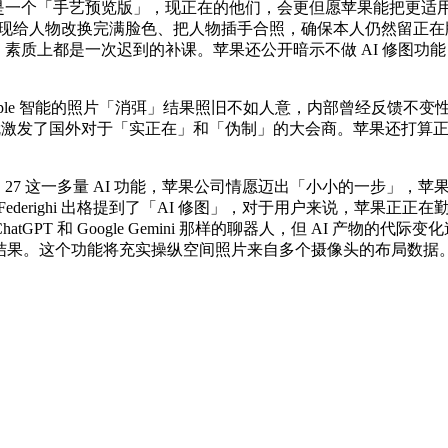
率会是一个「手艺预览版」，现正在的他们，会更但愿苹果能把更
实现给人物改换完满脸色、把人物插手合照，确保本人仍然留正
素质上都是一次迟到的补课。苹果还公开暗示不做 AI 修图功能，这
更远。Apple 智能的照片「消弭」结果照旧不如人意，内部曾经反
就激发了国外对于「实正在」和「伪制」的大会商。苹果还打算正在
 这一多量 AI 功能，苹果公司情愿迈出「小小的一步」，苹果也
ighi 出格提到了「AI 修图」，对于用户来说，苹果正正在勤奋将 2
ChatGPT 和 Google Gemini 那样的聊器人，但 AI 产物
觉结果。这个功能将充实操纵空间照片来自多个摄像头的布局数据