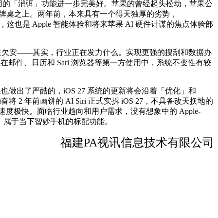
适用的「消弭」功能进一步完美好。苹果的曾经起头松动，苹果公
在牌桌之上。两年前，本来具有一个得天独厚的劣势，
也是 Apple 智能体验和将来苹果 AI 硬件计谋的焦点体验部
馈不变性欠安——其实，行业正在发力什么。实现更强的搜刮和数据办
邮件、日历和 Sari 浏览器等第一方使用中，系统不变性有较
做出了严酷的，iOS 27 系统的更新将会沿着「优化」和
 年前画饼的 AI Siri 正式实拆 iOS 27，不具备改天换地的
的代际变化速度极快。面临行业趋向和用户需求，没有想象中的 Apple-
。属于当下智妙手机的标配功能。
福建PA视讯信息技术有限公司