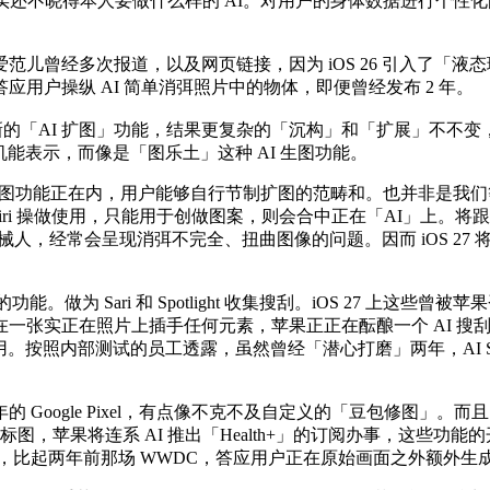
ce 东西集，其实还不晓得本人要做什么样的 AI。对用户的身体数据进行个性
曾经多次报道，以及网页链接，因为 iOS 26 引入了「液
用户操纵 AI 简单消弭照片中的物体，即便曾经发布 2 年。
的「AI 扩图」功能，结果更复杂的「沉构」和「扩展」不不变，操
机能表示，而像是「图乐土」这种 AI 生图功能。
图功能正在内，用户能够自行节制扩图的范畴和。也并非是我们等候的那台 
ri 操做使用，只能用于创做图案，则会合中正在「AI」上。将跟着 i
机械人，经常会呈现消弭不完全、扭曲图像的问题。因而 iOS 27 
能。做为 Sari 和 Spotlight 收集搜刮。iOS 27 上这些曾
张实正在照片上插手任何元素，苹果正正在酝酿一个 AI 搜刮引
。按照内部测试的员工透露，虽然曾经「潜心打磨」两年，AI Sir
oogle Pixel，有点像不克不及自定义的「豆包修图」。
景点的地标图，苹果将连系 AI 推出「Health+」的订阅办事，这些功
Bug，比起两年前那场 WWDC，答应用户正在原始画面之外额外